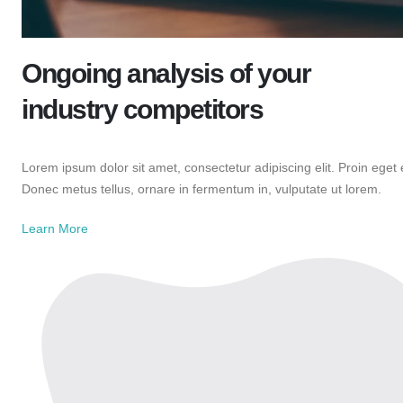
Ongoing analysis of your
industry competitors
Lorem ipsum dolor sit amet, consectetur adipiscing elit. Proin eget
Donec metus tellus, ornare in fermentum in, vulputate ut lorem.
Learn More